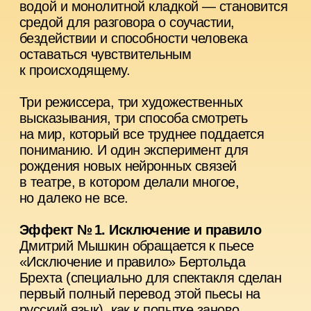
«Исключение и правило» Бертольда
Брехта (специально для спектакля сделан
первый полный перевод этой пьесы на
русский язык), как к попытке заново
посмотреть на устройство мира, где
насилие давно стало нормой, а бессилие
почти привычкой.
Эффект № 2. «Рваный Бархат» стихи!
Ира Михейшина вместе с группой «Рваный
Бархат» собирает музыку, стихи
и размышления о них в коллективное
высказывание о времени, которое
продолжает ежегодно производить тревогу,
несмотря ни на что.
Эффект № 3. Когда мы перестали
понимать этот мир
Дмитрий Максименков соединяет тексты
Бертольда Брехта и Бенхамина Лабатута,
истории ученых, обывателей и машин
в рассказ о мире, где наука одновременно
спасает и уничтожает. Это попытка через
искусство вернуть человеку способность
снова видеть мир — и не принимать
катастрофу как норму.