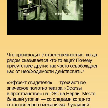
Что происходит с ответственностью, когда
рядом оказывается кто-то еще? Почему
присутствие других так часто освобождает
нас от необходимости действовать?
«Эффект свидетеля» — трехчастное
эпическое полотно театра «Эскизы
в пространстве» на ГЭС на Нерли. Место
бывшей утопии — со следами когда-то
остановленного механизма, бурлящей
водой и монолитной кладкой — становится
средой для разговора о соучастии,
бездействии и способности человека
оставаться чувствительным
к происходящему.
Три режиссера, три художественных
высказывания, три способа смотреть
на мир, который все труднее поддается
пониманию. И один эксперимент для
рождения новых нейронных связей
в театре, в котором делали многое,
но далеко не все.
Эффект № 1. Исключение и правило
Дмитрий Мышкин обращается к пьесе