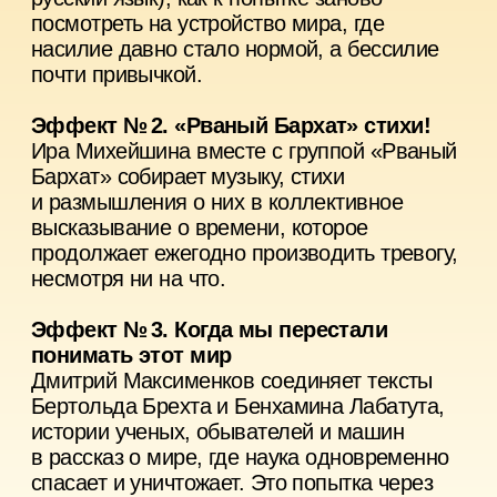
КОМАНДА
СПЕКТАКЛЯ
Театр «Эскизы в пространстве»
Режиссеры:
Дмитрий Мышкин, Ирина
Михейшина, Дмитрий Максименков
Художники:
Елизавета Семеркова,
Александра Дунаева, Алина Линевич
Композитор:
Василий Карпов
Переводчица:
Владислава Куприна
Артисты:
Никита Мальцев, Ульяна
Москаленко, Алексей Каманин, Виктория
Хренова, Ксения Чигина, Василий Карпов
Линейный продюсер:
Егор Беспалов
При участии студентов программы
«Сценография» Британской высшей школы
дизайна