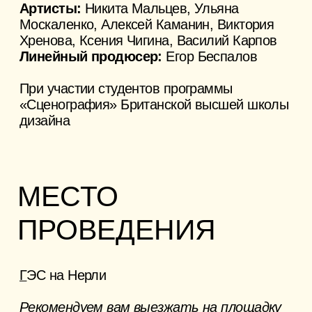
Telegram
По общим вопросам:
senokos@myra.ru
Для прессы:
pr@myra.ru
Суздаль, ул. Кремлевская, 5
Инфопартнеры
АНО «Творческое сообщество МИРА».
Все права защищены.