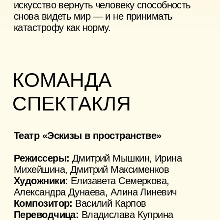
МЕСТО
ПРОВЕДЕНИЯ
Г
ЭС на Нерли
Рекомендуем вам выезжать на площадку
из Суздаля за 1 час до начала спектакля.
Где находится:
с. Заполицы,
Владимирская область
Условия:
На ГЭС есть уборная и работает
кафе, где можно купить напитки и еду.
Парковка:
Машину можно припарковать
на территории около ГЭС.
Как добраться:
Доехать до ГЭС
из Владимира или Суздаля можно
на машине или на такси. Для этого нужно
вбить в навигаторе или указать
в приложении такси место назначения
«Заполицкая ГЭС».