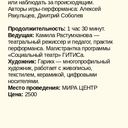
13−16 августа 11:00−19:00
совместное вышивание
10+
На протяжении всего «Сенокоса» зрители
и участники фестиваля создают общее
тканное полотно вместе с суздальским
художником Гарикком на холстах во дворе
МИРА.
На холстах намечены полупрозрачные
фигуры — следы встреч и присутствия.
Их контуры остаются открытыми для
продолжения, а вышивка становится
способом вступить в этот незавершённый
разговор.
В основе практики — сучжоуская техника
вышивания, предполагающая работу
по обе стороны полотна. Передавая друг
другу иглу и следуя одному рисунку,
участники создают изображение
совместным действием. Диалог возникает
здесь через жест, ритм работы и внимание
друг к другу. Каждый стежок становится
частью коллективного артефакта