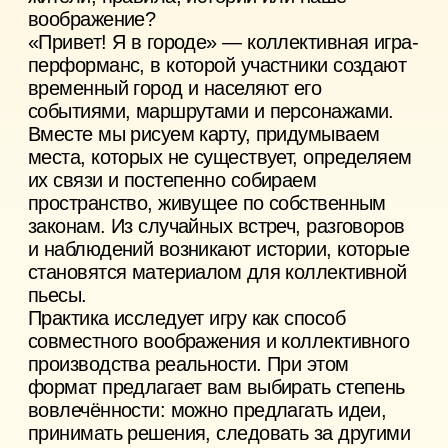
Ведущие:
Лейла Зейд Килани (14.08) —
певица, солистка экспериментальной фолк-
группы Hodíla Ízba. Варя Чиркина (15.08) —
создательница музыкальной школы
«Кукушка», педагог, музыкант, музыкальный
продюсер и аранжировщица.
Место проведения:
МИРА ЦЕНТР
Цена:
2500
КУПИТЬ БИЛЕТ
ПЕРЕПЛЕТЕНИЕ