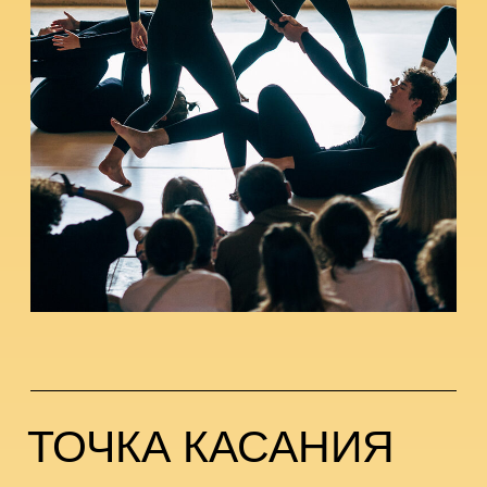
16 августа 12:00−13:30
телесная практика
16+
Как мы чувствуем другого до слов? Как
тело вступает в диалог через дистанцию,
прикосновение, движение, вес?
Эта практика предлагает рассмотреть
физическое присутствие как пространство
встречи, где отношения возникают раньше
слов, а коллективность складывается
из совместного действия. Диалог
материализуется в ситуативном поле:
он прорастает в смене дистанции,
ощущается в касаниях, слышится в паузах
и ритме дыхания.
Формат практики предполагает
включённость и участие в предлагаемых
действиях. Подходит для любого уровня
физической подготовки.
Приветствуется комфортная одежда для
движения.
Продолжительность:
1 час 30 минут.
Ведущая:
Виктория Федчишина —
театральный режиссер и педагог, практик