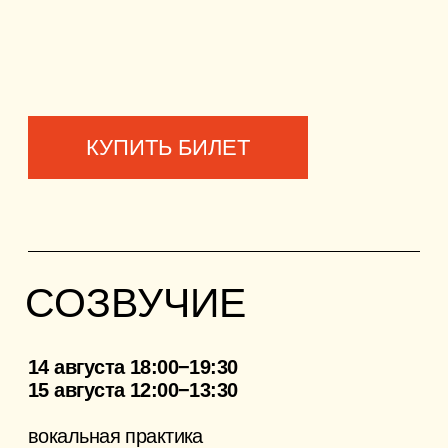
«Сенокоса» — материального
свидетельства времени, проведённого
вместе.
Присоединиться к практике можно в любой
день и на любое время в течение
фестиваля.
Художник:
Гарикк — многопрофильный
художник, работает с живописью,
текстилем, керамикой, цифровыми
носителями.
Место проведения:
МИРА ЦЕНТР
БЕСПЛАТНО