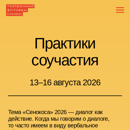
Практики
соучастия
13–16 августа 2026
Тема «Сенокоса» 2026 — диалог как
действие. Когда мы говорим о диалоге,
то часто имеем в виду вербальное
общение. Но диалог не ограничивается
словами. В программе практик соучастия
мы рассматриваем разные формы диалога
как способы совместного производства
реальности.
Практики соучастия — пространство, где
зрители перестают быть наблюдателями