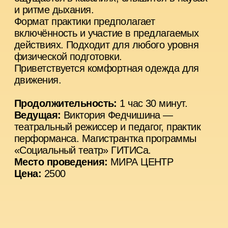
16+
Перформативное исследование поиска
путей диалога с природой, городом, другим
человеком и с театром. Каждая встреча —
отдельный поисковый «маршрут», чтобы
наблюдать, слушать, останавливаться,
соотносить себя с окружающим. Через
практики присутствия, коллективного
наблюдения, движения и разговора
участники будут исследовать, как возникает
связь между человеком и миром.
Эти встречи создают условия для
совместного опыта, где внимание
становится формой действия, а диалог —
способом существовать рядом.
Формат практики предполагает
включённость и участие в предлагаемых
действиях. Подходит для любого уровня
физической подготовки.
Приветствуется комфортная одежда для
движения.
Продолжительность:
1 час 30 минут.
Ведущая:
Дарья Ковальская — режиссер,
куратор, исследователь социального
театра, театральный педагог