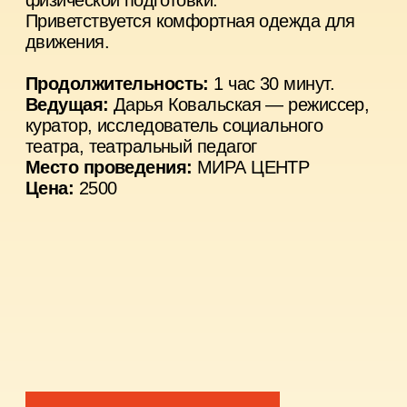
Продолжительность:
1 час 30 минут.
Ведущая:
Камила Растумханова —
театральный режиссер и педагог, практик
перформанса. Магистрантка программы
«Социальный театр» ГИТИСа.
Художник:
Гарикк — многопрофильный
художник, работает с живописью,
текстилем, керамикой, цифровыми
носителями.
Место проведения:
МИРА ЦЕНТР
Цена:
2500
КУПИТЬ БИЛЕТ