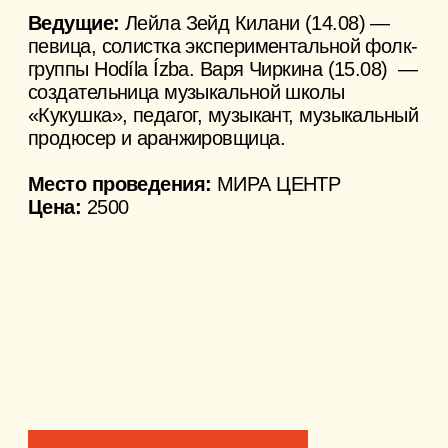
Место проведения:
МИРА ЦЕНТР
Цена:
8000
КУПИТЬ БИЛЕТ
Telegram
По общим вопросам:
senokos@myra.ru
Для прессы:
pr@myra.ru
Суздаль, ул. Кремлевская, 5
Инфопартнеры