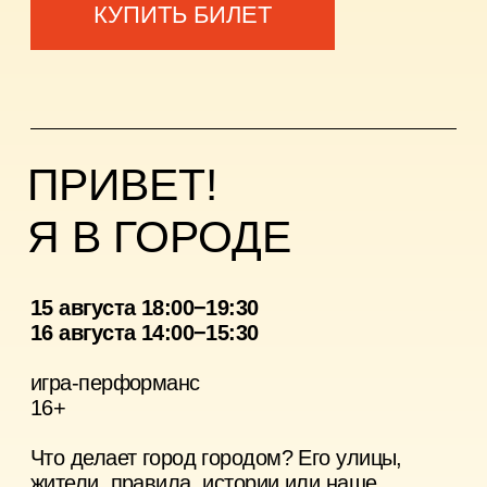
СОЗВУЧИЕ
14 августа 18:00−19:30
15 августа 12:00−13:30
вокальная практика
12+
Через дыхание, звук и резонанс участники
вокальной практики входят в общее
звуковое поле. Вместе с Лейлой Зейд
Килани мы будем петь в унисон,
импровизировать, прислушиваться друг
другу и давать звучание своему
собственному голосу.
Эта вокальная практика исследует хор как
пространство диалога, где коллективность
рождается из внимания, а общее
звучание — из множества разных голосов.
Временное сообщество возникает не через
слова, а через совместное дыхание и звук.
Формат практики предполагает
включённость и участие в предлагаемых
действиях. Музыкальная подготовка
не требуется.