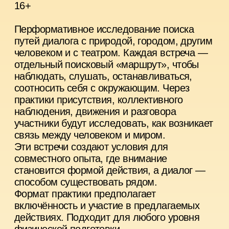
16+
Что делает город городом? Его улицы,
жители, правила, истории или наше
воображение?
«Привет! Я в городе» — коллективная игра-
перформанс, в которой участники создают
временный город и населяют его
событиями, маршрутами и персонажами.
Вместе мы рисуем карту, придумываем
места, которых не существует, определяем
их связи и постепенно собираем
пространство, живущее по собственным
законам. Из случайных встреч, разговоров
и наблюдений возникают истории, которые
становятся материалом для коллективной
пьесы.
Практика исследует игру как способ
совместного воображения и коллективного
производства реальности. При этом
формат предлагает вам выбирать степень
вовлечённости: можно предлагать идеи,
принимать решения, следовать за другими
или наблюдать за происходящим.
Авторы игры-перформанса: Алексей
Ракульцев, Дмитрий Соболев